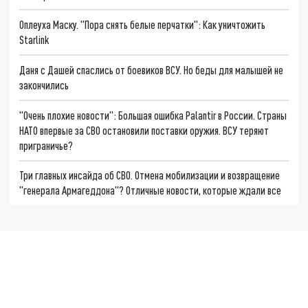
Оплеуха Маску. "Пора снять белые перчатки": Как уничтожить
Starlink
Даня с Дашей спаслись от боевиков ВСУ. Но беды для малышей не
закончились
"Очень плохие новости": Большая ошибка Palantir в России. Страны
НАТО впервые за СВО остановили поставки оружия. ВСУ теряют
приграничье?
Три главных инсайда об СВО. Отмена мобилизации и возвращение
"генерала Армагеддона"? Отличные новости, которые ждали все