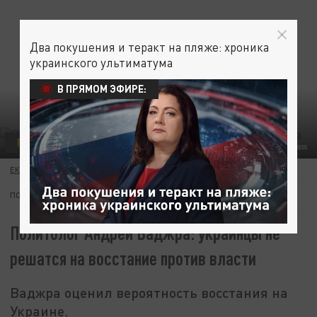
Два покушения и теракт на пляже: хроника
украинского ультиматума
В ПРЯМОМ ЭФИРЕ:
ПОЛИТИКА
ФОТО: MICHAEL KUDRYAVTSEV/GLOBALLOOKPRESS
ЕКАТЕРИНА КНЯЗЕВА
14 СЕНТЯБРЯ 10:13
ПОДПИШИТЕСЬ:
Политолог Андрей Ваджра: украинцы не
решатся на восстание против власти
Ваджра оценил вероятность восстания на
Украине.