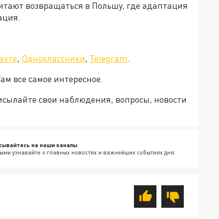
итают возвращаться в Польшу, где адаптация
ация.
акте
,
Одноклассники
,
Telegram
.
Там все самое интересное.
рисылайте свои наблюдения, вопросы, новости
v
сывайтесь на наши каналы
ыми узнавайте о главных новостях и важнейших событиях дня.