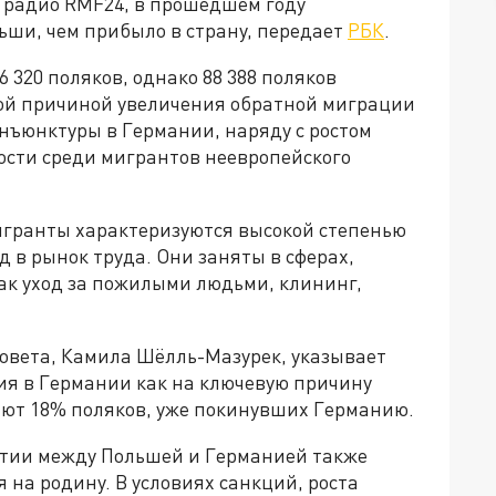
 радио RMF24, в прошедшем году
ьши, чем прибыло в страну, передает
РБК
.
 320 поляков, однако 88 388 поляков
ой причиной увеличения обратной миграции
нъюнктуры в Германии, наряду с ростом
сти среди мигрантов неевропейского
мигранты характеризуются высокой степенью
 в рынок труда. Они заняты в сферах,
к уход за пожилыми людьми, клининг,
совета, Камила Шёлль-Мазурек, указывает
я в Германии как на ключевую причину
ляют 18% поляков, уже покинувших Германию.
итии между Польшей и Германией также
 на родину. В условиях санкций, роста