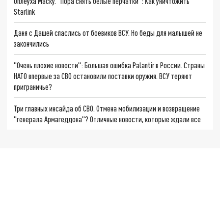
Оплеуха Маску. "Пора снять белые перчатки": Как уничтожить
Starlink
Даня с Дашей спаслись от боевиков ВСУ. Но беды для малышей не
закончились
"Очень плохие новости": Большая ошибка Palantir в России. Страны
НАТО впервые за СВО остановили поставки оружия. ВСУ теряют
приграничье?
Три главных инсайда об СВО. Отмена мобилизации и возвращение
"генерала Армагеддона"? Отличные новости, которые ждали все