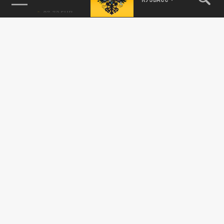
115093, г. Москва, переулок Партийный,
д.1, к.57, стр.3, эт.1, пом.I, ком.45
Тел.:
+7 (495) 374-77-73
info@tsargrad.tv
Адрес для пресс-релизов
press@tsargrad.tv
Средство массовой информации сетевое издание