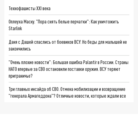
Технофашисты XXI века
Оплеуха Маску. "Пора снять белые перчатки": Как уничтожить
Starlink
Даня с Дашей спаслись от боевиков ВСУ. Но беды для малышей не
закончились
"Очень плохие новости": Большая ошибка Palantir в России. Страны
НАТО впервые за СВО остановили поставки оружия. ВСУ теряют
приграничье?
Три главных инсайда об СВО. Отмена мобилизации и возвращение
"генерала Армагеддона"? Отличные новости, которые ждали все