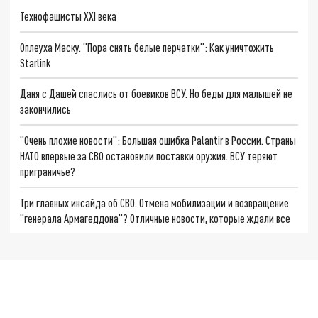
Технофашисты XXI века
Оплеуха Маску. "Пора снять белые перчатки": Как уничтожить
Starlink
Даня с Дашей спаслись от боевиков ВСУ. Но беды для малышей не
закончились
"Очень плохие новости": Большая ошибка Palantir в России. Страны
НАТО впервые за СВО остановили поставки оружия. ВСУ теряют
приграничье?
Три главных инсайда об СВО. Отмена мобилизации и возвращение
"генерала Армагеддона"? Отличные новости, которые ждали все