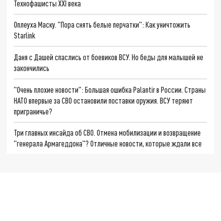
Технофашисты XXI века
Оплеуха Маску. "Пора снять белые перчатки": Как уничтожить
Starlink
Даня с Дашей спаслись от боевиков ВСУ. Но беды для малышей не
закончились
"Очень плохие новости": Большая ошибка Palantir в России. Страны
НАТО впервые за СВО остановили поставки оружия. ВСУ теряют
приграничье?
Три главных инсайда об СВО. Отмена мобилизации и возвращение
"генерала Армагеддона"? Отличные новости, которые ждали все