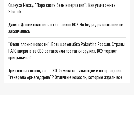
Оплеуха Маску. "Пора снять белые перчатки": Как уничтожить
Starlink
Даня с Дашей спаслись от боевиков ВСУ. Но беды для малышей не
закончились
"Очень плохие новости": Большая ошибка Palantir в России. Страны
НАТО впервые за СВО остановили поставки оружия. ВСУ теряют
приграничье?
Три главных инсайда об СВО. Отмена мобилизации и возвращение
"генерала Армагеддона"? Отличные новости, которые ждали все