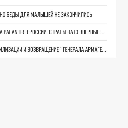
. НО БЕДЫ ДЛЯ МАЛЫШЕЙ НЕ ЗАКОНЧИЛИСЬ
"ОЧЕНЬ ПЛОХИЕ НОВОСТИ": БОЛЬШАЯ ОШИБКА PALANTIR В РОССИИ. СТРАНЫ НАТО ВПЕРВЫЕ ЗА СВО ОСТАНОВИЛИ ПОСТАВКИ ОРУЖИЯ. ВСУ ТЕРЯЮТ ПРИГРАНИЧЬЕ?
ТРИ ГЛАВНЫХ ИНСАЙДА ОБ СВО. ОТМЕНА МОБИЛИЗАЦИИ И ВОЗВРАЩЕНИЕ "ГЕНЕРАЛА АРМАГЕДДОНА"? ОТЛИЧНЫЕ НОВОСТИ, КОТОРЫЕ ЖДАЛИ ВСЕ