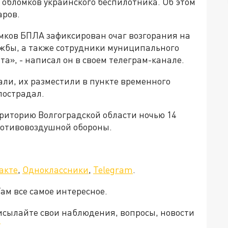
 обломков украинского беспилотника. Об этом
аров.
омков БПЛА зафиксирован очаг возгорания на
жбы, а также сотрудники муниципального
а», - написал он в своем телеграм-канале.
и, их разместили в пункте временного
пострадал.
риторию Волгоградской области ночью 14
противовоздушной обороны.
акте
,
Одноклассники
,
Telegram
.
Там все самое интересное.
рисылайте свои наблюдения, вопросы, новости
v