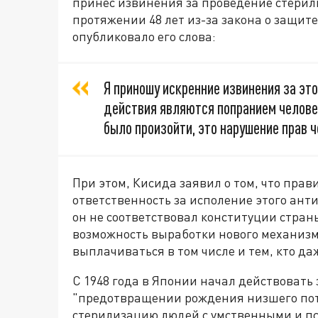
принес извинения за проведение стерил
протяжении 48 лет из-за закона о защит
опубликовало его слова:
Я приношу искренние извинения за эт
действия являются попранием челове
было произойти, это нарушение прав ч
При этом, Кисида заявил о том, что пра
ответственность за исполение этого антиг
он не соответствовал конституции страны
возможность выработки нового механизм
выплачиваться в том числе и тем, кто да
С 1948 года в Японии начал действовать
"предотвращении рождения низшего пот
стерилизацию людей с умственными и п