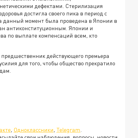
нетическими дефектами. Стерилизация
доровья достигла своего пика в период с
на данный момент была проведена в Японии в
знан антиконституционным. Японии и
тва по выплате компенсаций всем, кто
 предшественник действующего премьера
усилия для того, чтобы общество прекратило
дам.
акте
,
Одноклассники
,
Telegram
.
рисылайте свои наблюдения, вопросы, новости