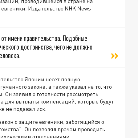
изации, проводившейся в стране на
е евгеники. Издательство NHK News
о от имени правительства. Подобные
ческого достоинства, чего не должно
еловека.
вительство Японии несет полную
уманного закона, а также указал на то, что
. Он заявил о готовности рассмотреть
а для выплаты компенсаций, которые будут
же не подавал иск.
 закон о защите евгеники, заботящийся о
омства". Он позволял врачам проводить
сихическими отклонениями,