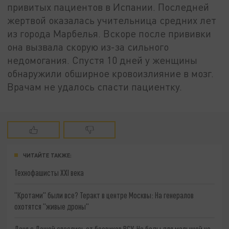
привитых пациентов в Испании. Последней
жертвой оказалась учительница средних лет
из города Марбелья. Вскоре после прививки
она вызвала скорую из-за сильного
недомогания. Спустя 10 дней у женщины
обнаружили обширное кровоизлияние в мозг.
Врачам не удалось спасти пациентку.
ЧИТАЙТЕ ТАКЖЕ:
Технофашисты XXI века
"Кротами" были все? Теракт в центре Москвы: На генералов
охотятся "живые дроны"
Даня с Дашей спаслись от боевиков ВСУ. Но беды для малышей не