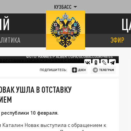
КУЗБАСС
ИЙ
Ц
АЛИТИКА
ЭФИР
ФОТО: HANNES P ALBERT/DPA/GLOBALLOOKPRESS
ПОДПИШИТЕСЬ:
ОВАК УШЛА В ОТСТАВКУ
НИЕМ
 республики 10 февраля.
ии Каталин Новак выступила с обращением к