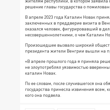
жителям республики, в котором заявила о
решение главы государства о помилован
В апреле 2023 года Каталин Новак приня
заключенных в преддверие визита в Вен
оказался человек, фигурировавший в дел
несовершеннолетними, о чем Каталин Нов
Произошедшее вызвало широкий обществ
президента жители Венгрии вышли на п
«В апреле прошлого года я приняла реш
не злоупотреблял уязвимостью вверенных
каталин Новак.
По ее словам, после случившегося она об
государства принесла извинения всем, 
кого она подвела.