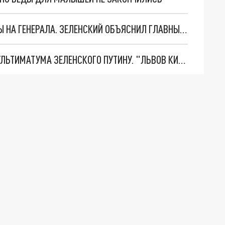
"МЫ ВАС ЗАСТАВИМ": ЖУТКИЕ ДЕТАЛИ ОХОТЫ НА ГЕНЕРАЛА. ЗЕЛЕНСКИЙ ОБЪЯСНИЛ ГЛАВНЫЙ СМЫСЛ ТЕРАКТА В ЦЕНТРЕ МОСКВЫ
НОВОЕ МАСШТАБНЕЙШЕЕ НАСТУПЛЕНИЕ. ТРИ УЛЬТИМАТУМА ЗЕЛЕНСКОГО ПУТИНУ. "ЛЬВОВ КИМА" ПОСТАВЯТ НА ПВО? ГЛОБАЛЬНЫЙ ПРОРЫВ ПОД ЗАПОРОЖЬЕМ