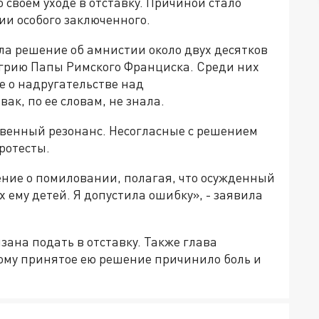
 своем уходе в отставку. Причиной стало
ии особого заключенного.
ла решение об амнистии около двух десятков
грию Папы Римского Франциска. Среди них
е о надругательстве над
ак, по ее словам, не знала.
енный резонанс. Несогласные с решением
ротесты.
ение о помиловании, полагая, что осужденный
 ему детей. Я допустила ошибку», - заявила
язана подать в отставку. Также глава
кому принятое ею решение причинило боль и