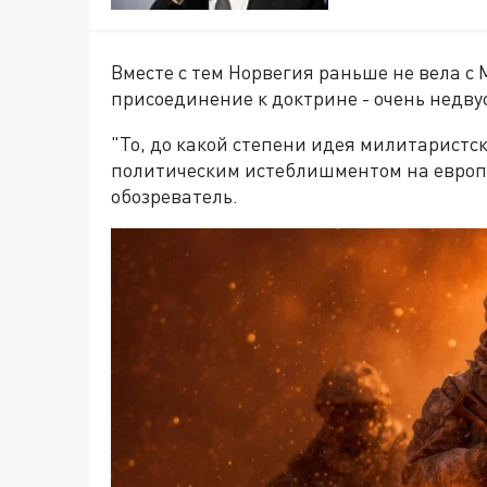
Вместе с тем Норвегия раньше не вела с 
присоединение к доктрине - очень недв
"То, до какой степени идея милитаристс
политическим истеблишментом на европе
обозреватель.