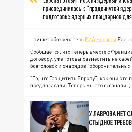
Европа готовит России ядерный апока
присоединилась к "продвинутой ядерн
подготовке ядерных плацдармов для
- пишет обозреватель
РИА Новости
Елена
Сообщается, что теперь вместе с Францие
договору, уже готовы разместить на сво
боеголовок и снарядов "оборонительных 
"То, что "защитить Европу", как они эт
предполагали. Теперь мы это осознали", 
У ЛАВРОВА НЕТ 
СТЫДНОЕ ТРЕБОВ