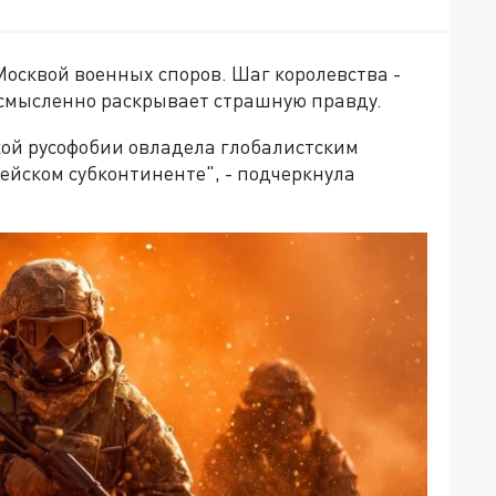
Москвой военных споров. Шаг королевства -
усмысленно раскрывает страшную правду.
кой русофобии овладела глобалистским
йском субконтиненте", - подчеркнула