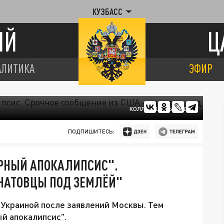
КУЗБАСС
ИЙ
Ц
АЛИТИКА
ЭФИР
КОЛЛАЖ ЦАРЬГРАДА.
ПОДПИШИТЕСЬ:
ЕРНЫЙ АПОКАЛИПСИС".
"НАТОВЦЫ ПОД ЗЕМЛЁЙ"
 Украиной после заявлений Москвы. Тем
й апокалипсис".