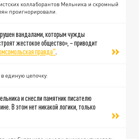
истских коллаборантов Мельника и скромный
лян проигнорировали.
азрушен вандалами, которым чужды
 строят жестокое общество», – приводит
омсомольская правда"
.
в единую цепочку:
ельника и снесли памятник писателю
ине. В этом нет никакой логики, только