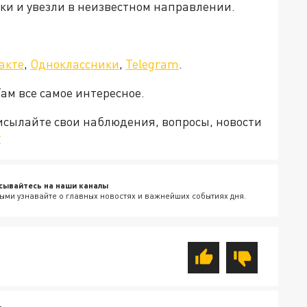
пки и увезли в неизвестном направлении.
акте
,
Одноклассники
,
Telegram
.
Там все самое интересное.
рисылайте свои наблюдения, вопросы, новости
v
сывайтесь на наши каналы
ыми узнавайте о главных новостях и важнейших событиях дня.