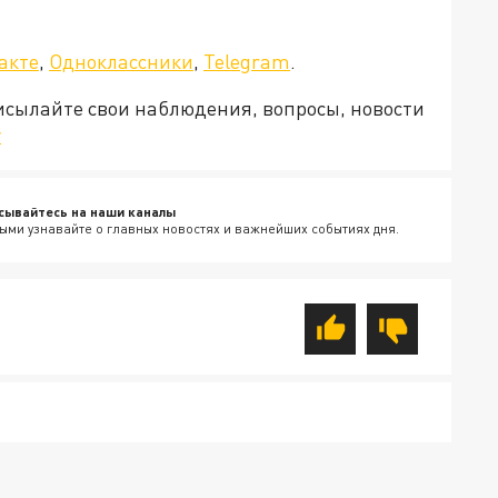
а»!
акте
,
Одноклассники
,
Telegram
.
рисылайте свои наблюдения, вопросы, новости
v
сывайтесь на наши каналы
ыми узнавайте о главных новостях и важнейших событиях дня.