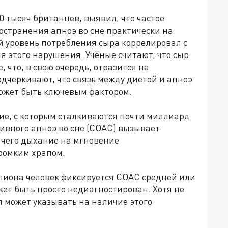
0 тысяч британцев, выявил, что частое
остранения апноэ во сне практически на
ий уровень потребления сыра коррелировал с
 этого нарушения. Учёные считают, что сыр
 что, в свою очередь, отразится на
дчеркивают, что связь между диетой и апноэ
может быть ключевым фактором.
ние, с которым сталкиваются почти миллиард
тивного апноэ во сне (СОАС) вызывает
е чего дыхание на мгновение
громким храпом.
ллиона человек фиксируется СОАС средней или
жет быть просто недиагностирован. Хотя не
 может указывать на наличие этого