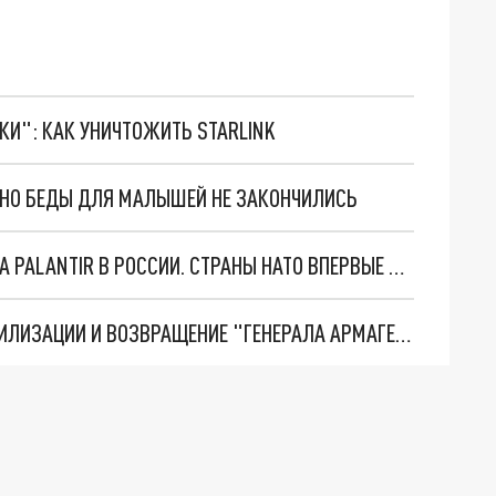
ТКИ": КАК УНИЧТОЖИТЬ STARLINK
. НО БЕДЫ ДЛЯ МАЛЫШЕЙ НЕ ЗАКОНЧИЛИСЬ
"ОЧЕНЬ ПЛОХИЕ НОВОСТИ": БОЛЬШАЯ ОШИБКА PALANTIR В РОССИИ. СТРАНЫ НАТО ВПЕРВЫЕ ЗА СВО ОСТАНОВИЛИ ПОСТАВКИ ОРУЖИЯ. ВСУ ТЕРЯЮТ ПРИГРАНИЧЬЕ?
ТРИ ГЛАВНЫХ ИНСАЙДА ОБ СВО. ОТМЕНА МОБИЛИЗАЦИИ И ВОЗВРАЩЕНИЕ "ГЕНЕРАЛА АРМАГЕДДОНА"? ОТЛИЧНЫЕ НОВОСТИ, КОТОРЫЕ ЖДАЛИ ВСЕ