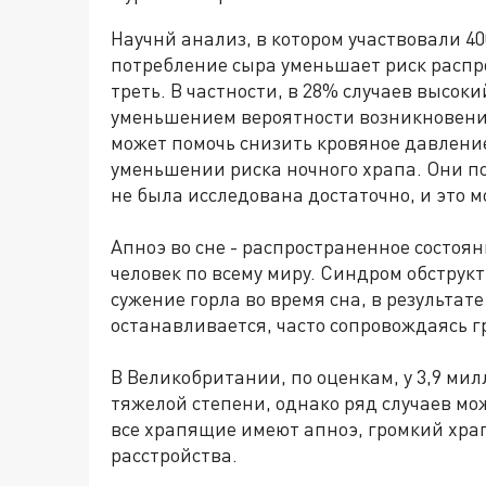
Научнй анализ, в котором участвовали 40
потребление сыра уменьшает риск распр
треть. В частности, в 28% случаев высок
уменьшением вероятности возникновения
может помочь снизить кровяное давление,
уменьшении риска ночного храпа. Они по
не была исследована достаточно, и это 
Апноэ во сне - распространенное состоя
человек по всему миру. Синдром обструк
сужение горла во время сна, в результат
останавливается, часто сопровождаясь 
В Великобритании, по оценкам, у 3,9 ми
тяжелой степени, однако ряд случаев мо
все храпящие имеют апноэ, громкий храп
расстройства.