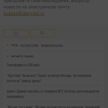
присылайте свои наблюдения, вопросы,
новости на электронную почту
kuzbas@tsargrad.tv
ТЕГИ:
АНТАРКТИДА
РАДИОСИГНАЛЫ
ЧИТАЙТЕ ТАКЖЕ:
Технофашисты XXI века
"Кротами" были все? Теракт в центре Москвы: На генералов
охотятся "живые дроны"
Даня с Дашей спаслись от боевиков ВСУ. Но беды для малышей не
закончились
"Мы вас заставим": Жуткие детали охоты на генерала. Зеленский