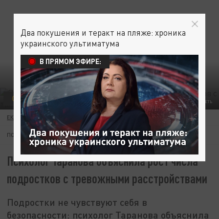
Два покушения и теракт на пляже: хроника
украинского ультиматума
В ПРЯМОМ ЭФИРЕ:
ОБЩЕСТВО
ФОТО: НЕЙРОСЕТЬ
ЕКАТЕРИНА КНЯЗЕВА
15 АПРЕЛЯ 19:00
ПОДПИШИТЕСЬ:
Психолог Таранова объяснила рост числа
подростков с тревожными расстройствами
Подростки не чувствуют себя в
безопасности: психолог Таранова объяснила