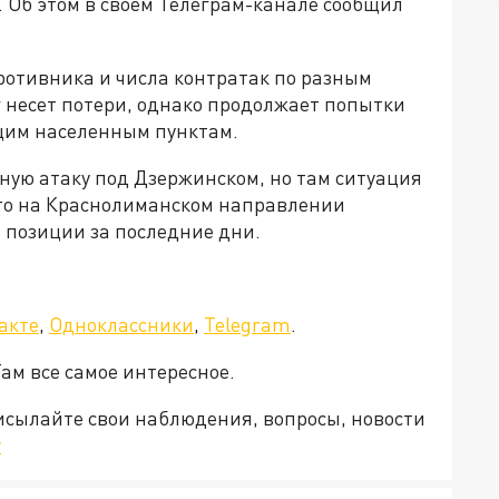
 Об этом в своем Телеграм-канале сообщил
ротивника и числа контратак по разным
г несет потери, однако продолжает попытки
щим населенным пунктам.
зную атаку под Дзержинском, но там ситуация
что на Краснолиманском направлении
 позиции за последние дни.
акте
,
Одноклассники
,
Telegram
.
Там все самое интересное.
рисылайте свои наблюдения, вопросы, новости
v