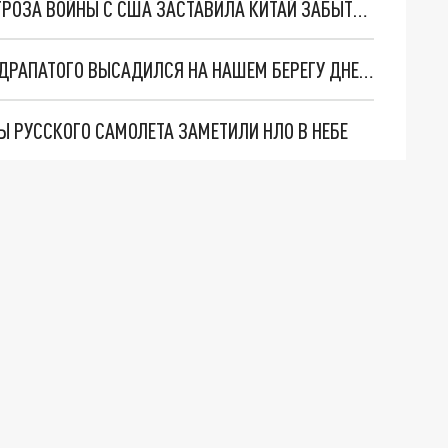
"БЛИЦКРИГ РОССИИ СТАЛ ПОСМЕШИЩЕМ": УГРОЗА ВОЙНЫ С США ЗАСТАВИЛА КИТАЙ ЗАБЫТЬ О ДРУЖБЕ
КОНТРНАСТУПЛЕНИЕ ВСУ НАЧАЛОСЬ: ДЕСАНТ ДРАПАТОГО ВЫСАДИЛСЯ НА НАШЕМ БЕРЕГУ ДНЕПРА. ОТВЕТ МОРДВИЧЁВА
ДЫ РУССКОГО САМОЛЕТА ЗАМЕТИЛИ НЛО В НЕБЕ