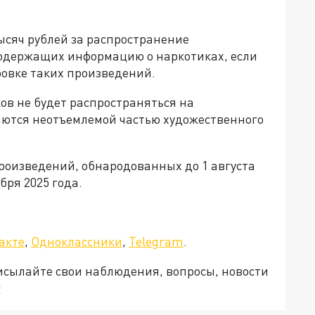
ысяч рублей за распространение
содержащих информацию о наркотиках, если
овке таких произведений.
ов не будет распространяться на
яются неотъемлемой частью художественного
произведений, обнародованных до 1 августа
ября 2025 года.
а»!
акте
,
Одноклассники
,
Telegram
.
рисылайте свои наблюдения, вопросы, новости
v