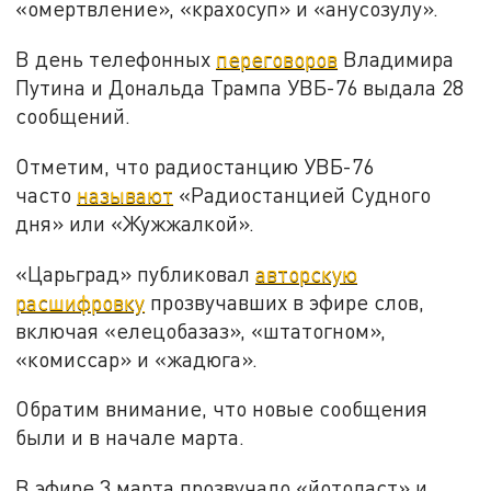
«омертвление», «крахосуп» и «анусозулу».
В день телефонных
переговоров
Владимира
Путина и Дональда Трампа УВБ-76 выдала 28
сообщений.
Отметим, что радиостанцию УВБ-76
часто
называют
«Радиостанцией Судного
дня» или «Жужжалкой».
«Царьград» публиковал
авторскую
расшифровку
прозвучавших в эфире слов,
включая «елецобазаз», «штатогном»,
«комиссар» и «жадюга».
Обратим внимание, что новые сообщения
были и в начале марта.
В эфире 3 марта прозвучало «йотоласт» и