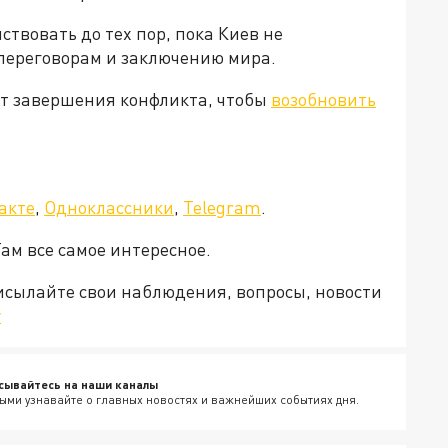
твовать до тех пор, пока Киев не
переговорам и заключению мира.
ут завершения конфликта, чтобы
возобновить
акте
,
Одноклассники
,
Telegram
.
Там все самое интересное.
рисылайте свои наблюдения, вопросы, новости
v
сывайтесь на наши каналы
ыми узнавайте о главных новостях и важнейших событиях дня.