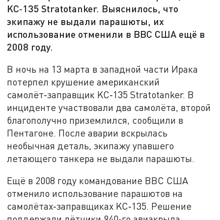
KC‑135 Stratotanker. Выяснилось, что
экипажу не выдали парашюты, их
использование отменили в ВВС США ещё в
2008 году.
В ночь на 13 марта в западной части Ирака
потерпел крушение американский
самолёт‑заправщик KC‑135 Stratotanker. В
инциденте участвовали два самолёта, второй
благополучно приземлился, сообщили в
Пентагоне. После аварии вскрылась
необычная деталь, экипажу упавшего
летающего танкера не выдали парашюты.
Ещё в 2008 году командование ВВС США
отменило использование парашютов на
самолётах‑заправщиках KC‑135. Решение
поддержали лётчики 940‑го авиакрыла