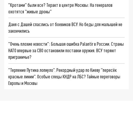
"Кротами" были все? Теракт в центре Москвы: На генералов
охотятся "живые дроны"
Даня с Дашей спаслись от боевиков ВСУ. Но беды для малышей не
закончились
"Очень плохие новости": Большая ошибка Palantir в России. Страны
НАТО впервые за СВО остановили поставки оружия. ВСУ теряют
приграничье?
"Терпение Путина лопнуло". Рекордный удар по Киеву "пересёк
красные линии". Особые спецы КНДР на ЛБС? Тайные переговоры
Европы и Москвы