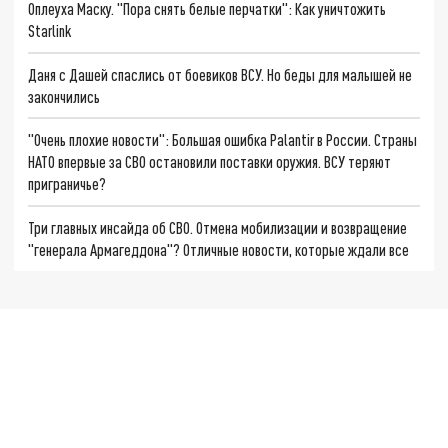
Оплеуха Маску. "Пора снять белые перчатки": Как уничтожить
Starlink
Даня с Дашей спаслись от боевиков ВСУ. Но беды для малышей не
закончились
"Очень плохие новости": Большая ошибка Palantir в России. Страны
НАТО впервые за СВО остановили поставки оружия. ВСУ теряют
приграничье?
Три главных инсайда об СВО. Отмена мобилизации и возвращение
"генерала Армагеддона"? Отличные новости, которые ждали все