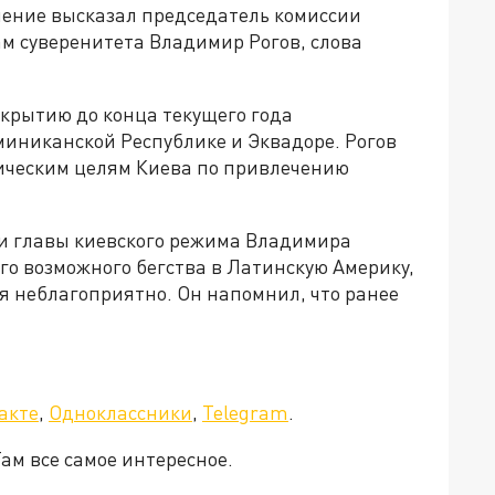
нение высказал председатель комиссии
м суверенитета Владимир Рогов, слова
ткрытию до конца текущего года
миниканской Республике и Эквадоре. Рогов
гическим целям Киева по привлечению
нии главы киевского режима Владимира
го возможного бегства в Латинскую Америку,
ся неблагоприятно. Он напомнил, что ранее
акте
,
Одноклассники
,
Telegram
.
Там все самое интересное.