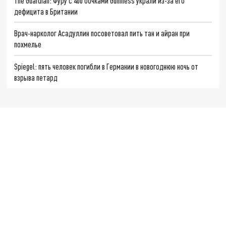
The Guardian: Фуру с 400 бочками Guinness украли из-за его
дефицита в Британии
Врач-нарколог Асадуллин посоветовал пить тан и айран при
похмелье
Spiegel: пять человек погибли в Германии в новогоднюю ночь от
взрыва петард