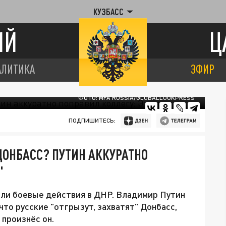
КУЗБАСС
ИЙ
Ц
АЛИТИКА
ЭФИР
ФОТО: MFA RUSSIA/GLOBALLOOKPRESS
ПОДПИШИТЕСЬ:
ДОНБАСС? ПУТИН АККУРАТНО
"
ли боевые действия в ДНР. Владимир Путин
что русские "отгрызут, захватят" Донбасс,
 произнёс он.