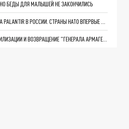
. НО БЕДЫ ДЛЯ МАЛЫШЕЙ НЕ ЗАКОНЧИЛИСЬ
"ОЧЕНЬ ПЛОХИЕ НОВОСТИ": БОЛЬШАЯ ОШИБКА PALANTIR В РОССИИ. СТРАНЫ НАТО ВПЕРВЫЕ ЗА СВО ОСТАНОВИЛИ ПОСТАВКИ ОРУЖИЯ. ВСУ ТЕРЯЮТ ПРИГРАНИЧЬЕ?
ТРИ ГЛАВНЫХ ИНСАЙДА ОБ СВО. ОТМЕНА МОБИЛИЗАЦИИ И ВОЗВРАЩЕНИЕ "ГЕНЕРАЛА АРМАГЕДДОНА"? ОТЛИЧНЫЕ НОВОСТИ, КОТОРЫЕ ЖДАЛИ ВСЕ