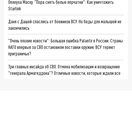
Оплеуха Маску. "Пора снять белые перчатки": Как уничтожить
Starlink
Даня с Дашей спаслись от боевиков ВСУ. Но беды для малышей не
закончились
"Очень плохие новости": Большая ошибка Palantir в России. Страны
НАТО впервые за СВО остановили поставки оружия. ВСУ теряют
приграничье?
Три главных инсайда об СВО. Отмена мобилизации и возвращение
"генерала Армагеддона"? Отличные новости, которые ждали все