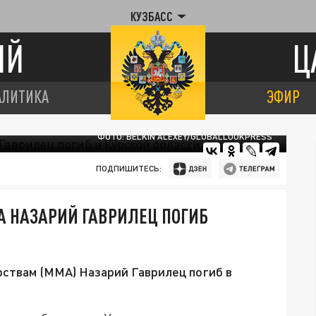
КУЗБАСС
ИЙ
Ц
АЛИТИКА
ЭФИР
ФОТО: BELKIN ALEXEY/GLOBALLOOKPRESS
ПОДПИШИТЕСЬ:
A НАЗАРИЙ ГАВРИЛЕЦ ПОГИБ
ствам (ММА) Назарий Гаврилец погиб в