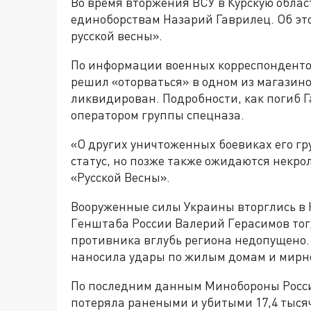
Во время вторжения ВСУ в Курскую обла
единоборствам Назарий Гаврилец. Об эт
русской весны».
По информации военных корреспондентов
решил «оторваться» в одном из магазино
ликвидирован. Подробности, как погиб 
оператором группы спецназа.
«О других уничтоженных боевиках его гр
статус, но позже также ожидаются некро
«Русской Весны».
Вооруженные силы Украины вторглись в К
Генштаба России Валерий Герасимов то
противника вглубь региона недопущено. 
наносила удары по жилым домам и мирн
По последним данным Минобороны России
потеряла ранеными и убитыми 17,4 тыся