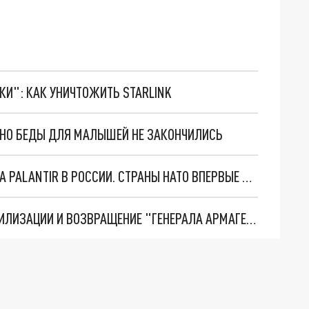
ТКИ": КАК УНИЧТОЖИТЬ STARLINK
. НО БЕДЫ ДЛЯ МАЛЫШЕЙ НЕ ЗАКОНЧИЛИСЬ
"ОЧЕНЬ ПЛОХИЕ НОВОСТИ": БОЛЬШАЯ ОШИБКА PALANTIR В РОССИИ. СТРАНЫ НАТО ВПЕРВЫЕ ЗА СВО ОСТАНОВИЛИ ПОСТАВКИ ОРУЖИЯ. ВСУ ТЕРЯЮТ ПРИГРАНИЧЬЕ?
ТРИ ГЛАВНЫХ ИНСАЙДА ОБ СВО. ОТМЕНА МОБИЛИЗАЦИИ И ВОЗВРАЩЕНИЕ "ГЕНЕРАЛА АРМАГЕДДОНА"? ОТЛИЧНЫЕ НОВОСТИ, КОТОРЫЕ ЖДАЛИ ВСЕ