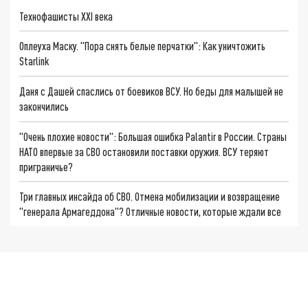
Технофашисты XXI века
Оплеуха Маску. "Пора снять белые перчатки": Как уничтожить
Starlink
Даня с Дашей спаслись от боевиков ВСУ. Но беды для малышей не
закончились
"Очень плохие новости": Большая ошибка Palantir в России. Страны
НАТО впервые за СВО остановили поставки оружия. ВСУ теряют
приграничье?
Три главных инсайда об СВО. Отмена мобилизации и возвращение
"генерала Армагеддона"? Отличные новости, которые ждали все