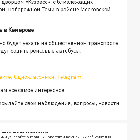
м дворцом «Кузбасс», с близлежащих
ой, набережной Томи в районе Московской
а в Кемерове
но будет уехать на общественном транспорте.
удут ходить рейсовые автобусы.
акте
,
Одноклассники
,
Telegram
.
Там все самое интересное.
рисылайте свои наблюдения, вопросы, новости
v
сывайтесь на наши каналы
ыми узнавайте о главных новостях и важнейших событиях дня.