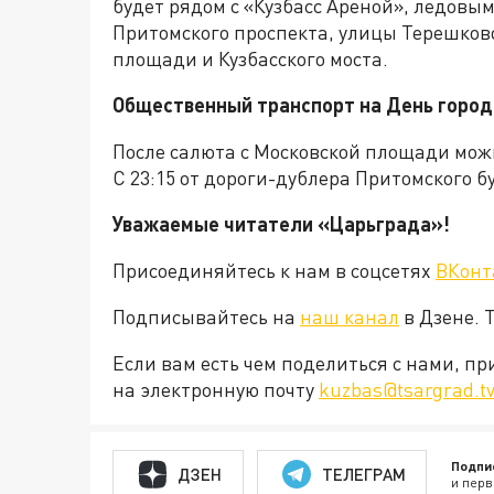
будет рядом с «Кузбасс Ареной», ледовы
Притомского проспекта, улицы Терешков
площади и Кузбасского моста.
Общественный транспорт на День город
После салюта с Московской площади мож
С 23:15 от дороги-дублера Притомского б
Уважаемые читатели «Царьграда»!
Присоединяйтесь к нам в соцсетях
ВКонт
Подписывайтесь на
наш канал
в Дзене. 
Если вам есть чем поделиться с нами, п
на электронную почту
kuzbas@tsargrad.t
Подпи
ДЗЕН
ТЕЛЕГРАМ
и перв