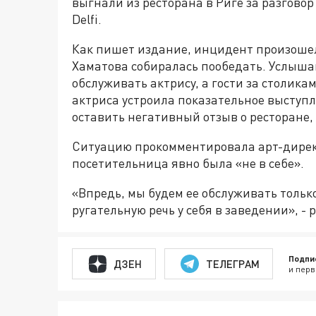
выгнали из ресторана в Риге за разговор
Delfi.
Как пишет издание, инцидент произошел
Хаматова собиралась пообедать. Услышав
обслуживать актрису, а гости за столика
актриса устроила показательное выступл
оставить негативный отзыв о ресторане, 
Ситуацию прокомментировала арт-директ
посетительница явно была «не в себе».
«Впредь, мы будем ее обслуживать тольк
ругательную речь у себя в заведении», -
Подпи
ДЗЕН
ТЕЛЕГРАМ
и перв