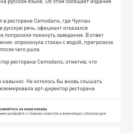
 на русском языке. Об этом сообщает издание
 в ресторане Cemodans, где Чулпан
 русскую речь, официант отказался
ми попросили покинуть заведение. В ответ
ение: опрокинула стакан с водой, пригрозила
после чего ушла.
ор ресторана Cemodans, отметив, что
о навынос. Не хотелось бы вновь слышать
 резюмировала арт-директор ресторана.
сывайтесь на наши каналы
ыми узнавайте о главных новостях и важнейших событиях дня.