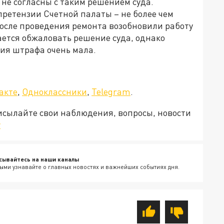
не согласны с таким решением суда.
претензии Счетной палаты – не более чем
после проведения ремонта возобновили работу
рается обжаловать решение суда, однако
ния штрафа очень мала.
акте
,
Одноклассники
,
Telegram
.
рисылайте свои наблюдения, вопросы, новости
v
сывайтесь на наши каналы
ыми узнавайте о главных новостях и важнейших событиях дня.