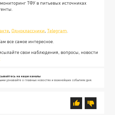
 мониторинг ТФУ в питьевых источниках
генты.
акте
,
Одноклассники
,
Telegram
.
Там все самое интересное.
рисылайте свои наблюдения, вопросы, новости
v
сывайтесь на наши каналы
ыми узнавайте о главных новостях и важнейших событиях дня.