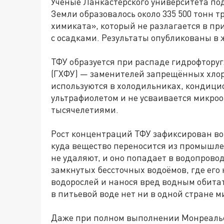
Учёные Ланкастерского университета подс
Земли образовалось около 335 500 тонн т
химиката», который не разлагается в при
с осадками. Результаты опубликованы в
ТФУ образуется при распаде гидрофторуг
(ГХФУ) — заменителей запрещённых хлорф
используются в холодильниках, кондицио
ультрафиолетом и не усваивается микроо
тысячелетиями.
Рост концентраций ТФУ зафиксирован во 
куда вещество переносится из промышле
не удаляют, и оно попадает в водопровод
замкнутых бессточных водоёмов, где его
водорослей и нанося вред водным обита
в питьевой воде нет ни в одной стране м
Даже при полном выполнении Монреальск