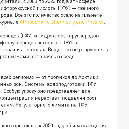
читали: с 2000 по 2022 год в атмосфере
рифторуксусной кислоты (ТФУ) — «вечного
роде. Всё это количество осело на планете
 журнале
Atmospheric Chemistry and Physics
.
леродов (ГФУ) и гидрохлорфторуглеродов
торуглеродов, которые с 1990-х
нерах и аэрозолях. Вещество не разрушается
рганизмами, оставаясь в среде
всех регионах — от тропиков до Арктики,
нных зон. Системы водоподготовки ТФУ
. Особую угрозу оно представляет для
 концентрация нарастает, подавляя рост
телям. Регуляторного лимита на ТФУ
ира.
ого протокола к 2050 году объём осаждения