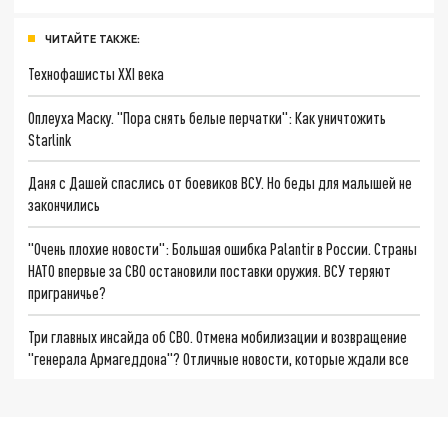
ЧИТАЙТЕ ТАКЖЕ:
Технофашисты XXI века
Оплеуха Маску. "Пора снять белые перчатки": Как уничтожить
Starlink
Даня с Дашей спаслись от боевиков ВСУ. Но беды для малышей не
закончились
"Очень плохие новости": Большая ошибка Palantir в России. Страны
НАТО впервые за СВО остановили поставки оружия. ВСУ теряют
приграничье?
Три главных инсайда об СВО. Отмена мобилизации и возвращение
"генерала Армагеддона"? Отличные новости, которые ждали все