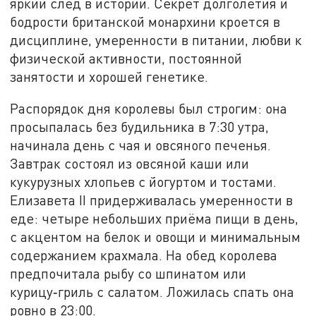
яркий след в истории. Секрет долголетия и
бодрости британской монархини кроется в
дисциплине, умеренности в питании, любви к
физической активности, постоянной
занятости и хорошей генетике.
Распорядок дня королевы был строгим: она
просыпалась без будильника в 7:30 утра,
начинала день с чая и овсяного печенья.
Завтрак состоял из овсяной каши или
кукурузных хлопьев с йогуртом и тостами.
Елизавета II придерживалась умеренности в
еде: четыре небольших приёма пищи в день,
с акцентом на белок и овощи и минимальным
содержанием крахмала. На обед королева
предпочитала рыбу со шпинатом или
курицу‑гриль с салатом. Ложилась спать она
ровно в 23:00.