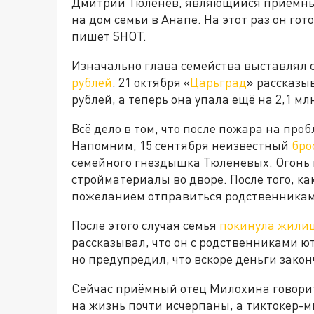
Дмитрий Тюленев, являющийся приёмным
на дом семьи в Анапе. На этот раз он гот
пишет SHOT.
Изначально глава семейства выставлял
рублей
. 21 октября «
Царьград
» рассказыв
рублей, а теперь она упала ещё на 2,1 мл
Всё дело в том, что после пожара на про
Напомним, 15 сентября неизвестный
бро
семейного гнездышка Тюленевых. Огонь н
стройматериалы во дворе. После того, ка
пожеланием отправиться родственникам М
После этого случая семья
покинула жили
рассказывал, что он с родственниками ю
но предупредил, что вскоре деньги зако
Сейчас приёмный отец Милохина говорит,
на жизнь почти исчерпаны, а тиктокер-м