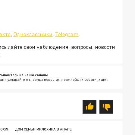
а»!
акте
,
Одноклассники
,
Telegram
.
рисылайте свои наблюдения, вопросы, новости
v
сывайтесь на наши каналы
ыми узнавайте о главных новостях и важнейших событиях дня.
ОХИН
ДОМ СЕМЬИ МИЛОХИНА В АНАПЕ