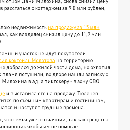
 отцом Дани Милохина, снова снизил цену
ов расстаться с коттеджем за 9,8 млн рублей,
 свою недвижимость
на продажу за 15 млн
ал, как владелец снизил цену до 11,9 млн
н.
блемный участок не идут покупатели.
сил коктейль Молотова
на территорию
е добрался до жилой части дома, но охватил
к пламя потушили, во дворе нашли записку с
илохина в ад, а тиктокеру - в зону СВО.
ще
и выставила его на продажу. Тюленев
тится по съёмным квартирам и гостиницам,
нчатся и наступят трудные времена.
 что семья уже в отчаянии, так как средства
иллионник якобы им не помогает.