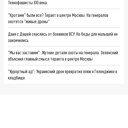
Технофашисты XXI века
"Кротами" были все? Теракт в центре Москвы: На генералов
охотятся "живые дроны"
Даня с Дашей спаслись от боевиков ВСУ. Но беды для малышей не
закончились
"Мы вас заставим": Жуткие детали охоты на генерала. Зеленский
объяснил главный смысл теракта в центре Москвы
"Курортный ад": Украинский дрон превратил пляж в Геленджике в
кладбище