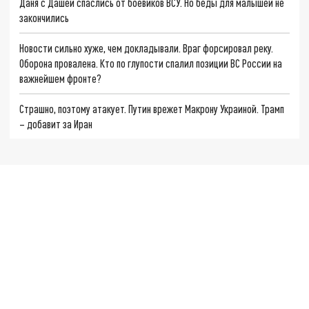
Даня с Дашей спаслись от боевиков ВСУ. Но беды для малышей не
закончились
Новости сильно хуже, чем докладывали. Враг форсировал реку.
Оборона провалена. Кто по глупости спалил позиции ВС России на
важнейшем фронте?
Страшно, поэтому атакует. Путин врежет Макрону Украиной. Трамп
– добавит за Иран