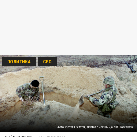
ПОЛИТИКА
СВО
ФОТО: VICTOR LISITSYN, ВИКТОР ЛИСИЦЫН/GLOBALLOOKPRESS
АРТЁМ САЗОНОВ
15 ЯНВАРЯ 03:46