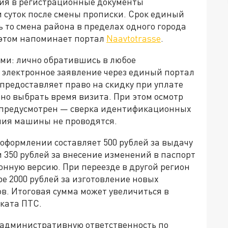
ия в регистрационные документы
и суток после смены прописки. Срок единый
 то смена района в пределах одного города
б этом напоминает портал
Naavtotrasse
.
ми: лично обратившись в любое
электронное заявление через единый портал
предоставляет право на скидку при уплате
но выбрать время визита. При этом осмотр
е предусмотрен — сверка идентификационных
яния машины не проводятся.
оформлении составляет 500 рублей за выдачу
и 350 рублей за внесение изменений в паспорт
онную версию. При переезде в другой регион
е 2000 рублей за изготовление новых
в. Итоговая сумма может увеличиться в
ката ПТС.
 административную ответственность по