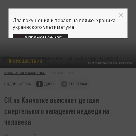
Два покушения и теракт на пляже: хроника
украинского ультиматума
В ПРЯМОМ ЭФИРЕ:
ПРОИСШЕСТВИЯ
ANDREY NECHAEV/GLOBALLOOKPRESS
АНАСТАСИЯ РОМАНЕНКО
26 ИЮЛЯ 08:50
ПОДПИШИТЕСЬ:
СК на Камчатке выясняет детали
смертельного нападения медведя на
человека