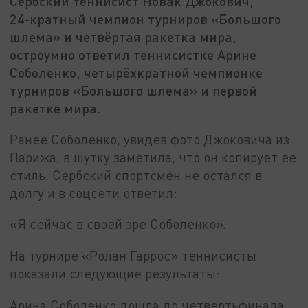
Сербский теннисист Новак Джокович,
24‑кратный чемпион турниров «Большого
шлема» и четвёртая ракетка мира,
остроумно ответил теннисистке Арине
Соболенко, четырёхкратной чемпионке
турниров «Большого шлема» и первой
ракетке мира.
Ранее Соболенко, увидев фото Джоковича из
Парижа, в шутку заметила, что он копирует её
стиль. Сербский спортсмен не остался в
долгу и в соцсети ответил:
«Я сейчас в своей эре Соболенко».
На турнире «Ролан Гаррос» теннисисты
показали следующие результаты:
Арина Соболенко дошла до четвертьфинала,