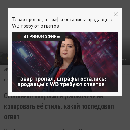
Товар пропал, штрафы остались: продавцы с
WB требуют ответов
В ПРЯМОМ ЭФИРЕ:
СПОРТ
ФОТО: "ЧЕМПИОНАТ"
АРТЁМ САЗОНОВ
11 ИЮНЯ 09:40
ПОДПИШИТЕСЬ:
Соболенко попросила Джоковича не
копировать её стиль: какой последовал
ответ