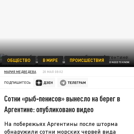
ОБЩЕСТВО
В МИРЕ
ПРОИСШЕСТВИЯ
СОТНИ «РЫБ‑ПЕНИСОВ» ВЫНЕСЛО НА БЕРЕГ В АРГЕНТИНЕ. СКРИНШОТ ВИДЕО NEED TO KNOW.
МАРИЯ МЕДВЕДЕВА
20 МАЯ 08:02
ПОДПИШИТЕСЬ:
Сотни «рыб‑пенисов» вынесло на берег в
Аргентине: опубликовано видео
На побережьях Аргентины после шторма
обнаружили сотни морских червей вида