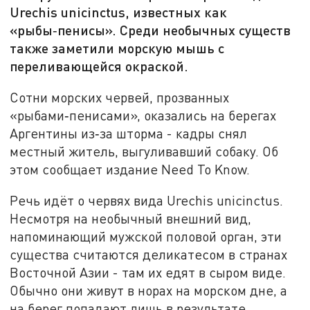
Urechis unicinctus, известных как
«рыбы‑пенисы». Среди необычных существ
также заметили морскую мышь с
переливающейся окраской.
Сотни морских червей, прозванных
«рыбами‑пенисами», оказались на берегах
Аргентины из‑за шторма - кадры снял
местный житель, выгуливавший собаку. Об
этом сообщает издание Need To Know.
Речь идёт о червях вида Urechis unicinctus.
Несмотря на необычный внешний вид,
напоминающий мужской половой орган, эти
существа считаются деликатесом в странах
Восточной Азии - там их едят в сыром виде.
Обычно они живут в норах на морском дне, а
на берег попадают лишь в результате