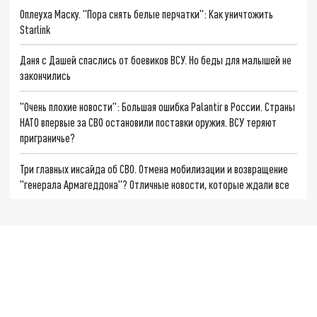
Оплеуха Маску. "Пора снять белые перчатки": Как уничтожить
Starlink
Даня с Дашей спаслись от боевиков ВСУ. Но беды для малышей не
закончились
"Очень плохие новости": Большая ошибка Palantir в России. Страны
НАТО впервые за СВО остановили поставки оружия. ВСУ теряют
приграничье?
Три главных инсайда об СВО. Отмена мобилизации и возвращение
"генерала Армагеддона"? Отличные новости, которые ждали все