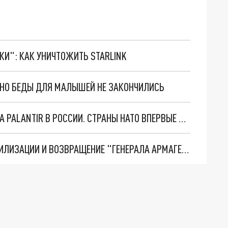
ТКИ": КАК УНИЧТОЖИТЬ STARLINK
. НО БЕДЫ ДЛЯ МАЛЫШЕЙ НЕ ЗАКОНЧИЛИСЬ
"ОЧЕНЬ ПЛОХИЕ НОВОСТИ": БОЛЬШАЯ ОШИБКА PALANTIR В РОССИИ. СТРАНЫ НАТО ВПЕРВЫЕ ЗА СВО ОСТАНОВИЛИ ПОСТАВКИ ОРУЖИЯ. ВСУ ТЕРЯЮТ ПРИГРАНИЧЬЕ?
ТРИ ГЛАВНЫХ ИНСАЙДА ОБ СВО. ОТМЕНА МОБИЛИЗАЦИИ И ВОЗВРАЩЕНИЕ "ГЕНЕРАЛА АРМАГЕДДОНА"? ОТЛИЧНЫЕ НОВОСТИ, КОТОРЫЕ ЖДАЛИ ВСЕ