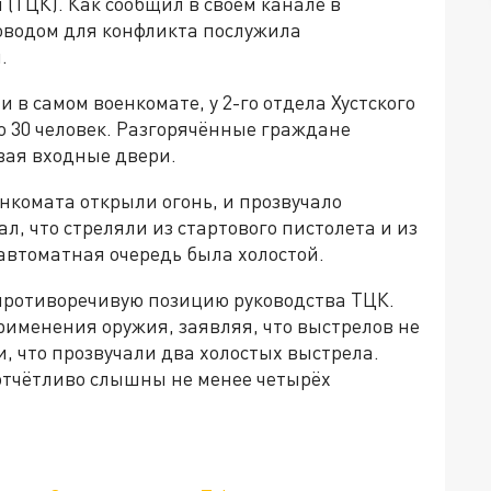
(ТЦК). Как сообщил в своем канале в
оводом для конфликта послужила
.
 в самом военкомате, у 2-го отдела Хустского
о 30 человек. Разгорячённые граждане
вая входные двери.
нкомата открыли огонь, и прозвучало
л, что стреляли из стартового пистолета и из
автоматная очередь была холостой.
противоречивую позицию руководства ТЦК.
рименения оружия, заявляя, что выстрелов не
, что прозвучали два холостых выстрела.
 отчётливо слышны не менее четырёх