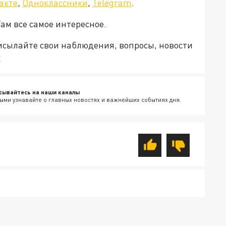
акте
,
Одноклассники
,
Telegram
.
Там все самое интересное.
рисылайте свои наблюдения, вопросы, новости
v
сывайтесь на наши каналы
ыми узнавайте о главных новостях и важнейших событиях дня.