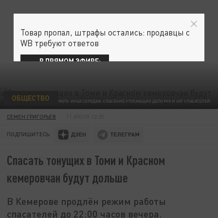
Товар пропал, штрафы остались: продавцы с
WB требуют ответов
В ПРЯМОМ ЭФИРЕ:
ОБЩЕСТВО
ФОТО: ИЛЬЯ СЕРЕДЮК. СПАСЕНИЕ УТОПАЮЩИХ ДЕЛО РУК И НОГ СПАСАТЕЛЕЙ.
СЕМЕН ГРИГОРЬЕВ
11 ИЮЛЯ 12:25
ПОДПИШИТЕСЬ:
Спасать тонущих в Томи и Красном
кемеровчан будут дольше
В Кемерове продлён режим работы
спасателей до 22:00 часов вечера.