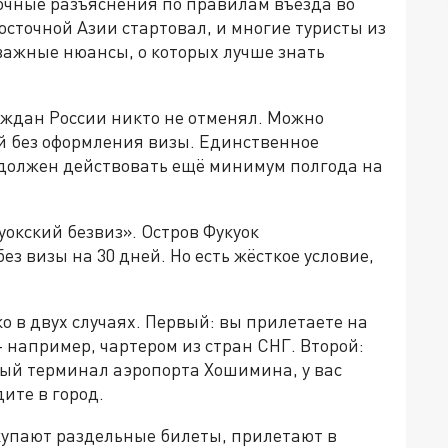
рочные разъяснения по правилам въезда во
осточной Азии стартовал, и многие туристы из
 важные нюансы, о которых лучше знать
ждан России никто не отменял. Можно
ей без оформления визы. Единственное
 должен действовать ещё минимум полгода на
окский безвиз». Остров Фукуок
з визы на 30 дней. Но есть жёсткое условие,
 в двух случаях. Первый: вы прилетаете на
например, чартером из стран СНГ. Второй:
ый терминал аэропорта Хошимина, у вас
дите в город.
купают раздельные билеты, прилетают в