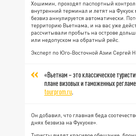
Хошимин, проходят паспортный контроль
внутренний терминал и летят на Фукуок
безвиз аннулируется автоматически. Пот
территорию Вьетнама, и на вас уже дейс
рассчитывали пробыть на острове дольше
или недопуском на обратный рейс.
Эксперт по Юго-Восточной Азии Сергей 
«Вьетнам – это классическое туристи
плане визовых и таможенных регламен
tourprom.ru
.
Он добавил, что главная беда соотечеств
днях безвиза на Фукуоке».
Туристы видят красивое обещание, брон