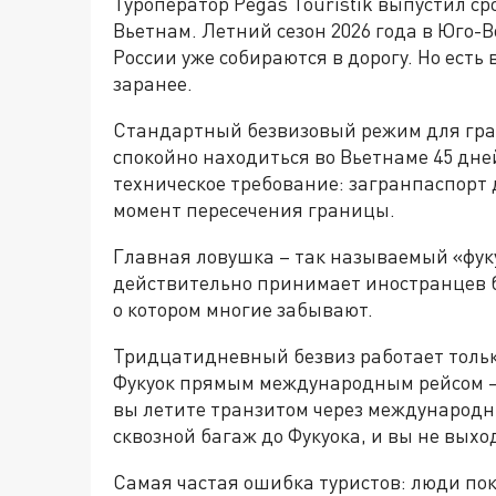
Туроператор Pegas Touristik выпустил с
Вьетнам. Летний сезон 2026 года в Юго-В
России уже собираются в дорогу. Но есть
заранее.
Стандартный безвизовый режим для гра
спокойно находиться во Вьетнаме 45 дн
техническое требование: загранпаспорт
момент пересечения границы.
Главная ловушка – так называемый «фуку
действительно принимает иностранцев бе
о котором многие забывают.
Тридцатидневный безвиз работает только
Фукуок прямым международным рейсом – 
вы летите транзитом через международн
сквозной багаж до Фукуока, и вы не выхо
Самая частая ошибка туристов: люди по