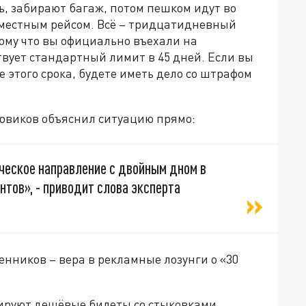
, забирают багаж, потом пешком идут во
 местным рейсом. Всё – тридцатидневный
ому что вы официально въехали на
твует стандартный лимит в 45 дней. Если вы
 этого срока, будете иметь дело со штрафом
Новиков объяснил ситуацию прямо:
ческое направление с двойным дном в
тов», - приводит слова эксперта
енников – вера в рекламные лозунги о «30
ируют дешёвые билеты со стыковками,