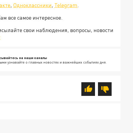
акте
,
Одноклассники
,
Telegram
.
Там все самое интересное.
рисылайте свои наблюдения, вопросы, новости
v
сывайтесь на наши каналы
ыми узнавайте о главных новостях и важнейших событиях дня.