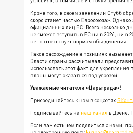
условиях, в том числе и с точки зрения б
Кроме того, в своем заявлении Стубб обр
скоро станет частью Евросоюза». Однак
официальных лиц ЕС. Всего несколько дн
не сможет вступить в ЕС ни в 2026, ни в 
не соответствует нормам объединения.
Такое расхождение в позициях вызывает 
Власти страны рассчитывали представит
использовать этот факт для укрепления 
планы могут оказаться под угрозой.
Уважаемые читатели «Царьграда»!
Присоединяйтесь к нам в соцсетях
ВКонт
Подписывайтесь на
наш канал
в Дзене. 
Если вам есть чем поделиться с нами, п
на электронную почту
kuzbas@tsargrad.t