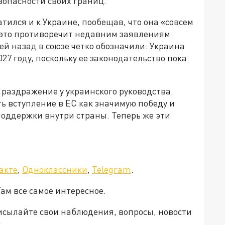
езопасности своих границ.
атился и к Украине, пообещав, что она «совсем
о это противоречит недавним заявлениям
ей назад в союзе четко обозначили: Украина
2027 году, поскольку ее законодательство пока
раздражение у украинского руководства.
ь вступление в ЕС как значимую победу и
поддержки внутри страны. Теперь же эти
акте
,
Одноклассники
,
Telegram
.
Там все самое интересное.
рисылайте свои наблюдения, вопросы, новости
v