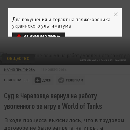
Два покушения и теракт на пляже: хроника
украинского ультиматума
В ПРЯМОМ ЭФИРЕ:
ОБЩЕСТВО
SVETLANA VOZMILOVA/GLOBALLOOKPRESS
МАРИЯ ПРЫГУНОВА
13 НОЯБРЯ 00:54
ПОДПИШИТЕСЬ:
Суд в Череповце вернул на работу
уволенного за игру в World of Tanks
В ходе процесса выяснилось, что в трудовом
договоре не было запрета на игры, а