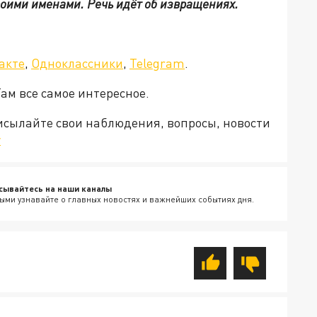
воими именами. Речь идёт об извращениях.
акте
,
Одноклассники
,
Telegram
.
Там все самое интересное.
рисылайте свои наблюдения, вопросы, новости
v
сывайтесь на наши каналы
ыми узнавайте о главных новостях и важнейших событиях дня.