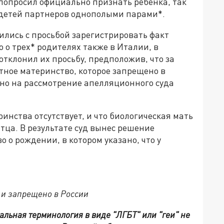
* попросил официально признать ребенка, так
 детей партнеров однополыми парами*.
тились с просьбой зарегистрировать факт
 о трех* родителях также в Италии, в
тклонил их просьбу, предположив, что за
тное материнство, которое запрещено в
ано на рассмотрение апелляционного суда
ринства отсутствует, и что биологическая мать
отца. В результате суд вынес решение
 о рождении, в котором указано, что у
 и запрещено в России
альная терминология в виде "ЛГБТ" или "геи" не